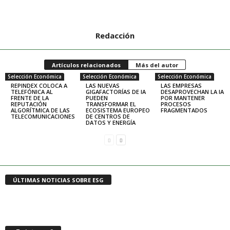
Redacción
Artículos relacionados
Más del autor
Selección Económica
Selección Económica
Selección Económica
REPINDEX COLOCA A
LAS NUEVAS
LAS EMPRESAS
TELEFÓNICA AL
GIGAFACTORÍAS DE IA
DESAPROVECHAN LA IA
FRENTE DE LA
PUEDEN
POR MANTENER
REPUTACIÓN
TRANSFORMAR EL
PROCESOS
ALGORÍTMICA DE LAS
ECOSISTEMA EUROPEO
FRAGMENTADOS
TELECOMUNICACIONES
DE CENTROS DE
DATOS Y ENERGÍA
ÚLTIMAS NOTICIAS SOBRE ESG