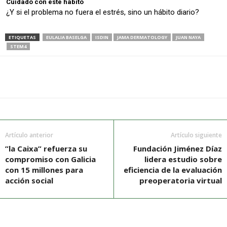
Cuidado con este hábito
¿Y si el problema no fuera el estrés, sino un hábito diario?
ETIQUETAS
EULALIA BASELGA
ISDIN
JAMA DERMATOLOGY
JUAN NAYA
STEM4
Artículo anterior
Artículo siguiente
”la Caixa” refuerza su
Fundación Jiménez Díaz
compromiso con Galicia
lidera estudio sobre
con 15 millones para
eficiencia de la evaluación
acción social
preoperatoria virtual