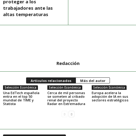
proteger a los
trabajadores ante las
altas temperaturas
Redacción
Artículos relacionados
Más del autor
Selección Económica
Selección Económica
Selección Económica
Una EdTech española
Cerca de mil personas
Europa acelera la
entra en el top 50
se someten al cribado
adopción de IA en sus
mundial de TIME y
renal del proyecto
sectores estratégicos
Statista
Radar en Extremadura