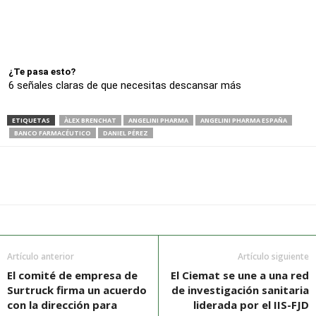
¿Te pasa esto?
6 señales claras de que necesitas descansar más
ETIQUETAS
ÀLEX BRENCHAT
ANGELINI PHARMA
ANGELINI PHARMA ESPAÑA
BANCO FARMACÉUTICO
DANIEL PÉREZ
Artículo anterior
Artículo siguiente
El comité de empresa de
El Ciemat se une a una red
Surtruck firma un acuerdo
de investigación sanitaria
con la dirección para
liderada por el IIS-FJD