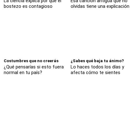
La ciencia explica por qué el
Esa canción antigua que no
bostezo es contagioso
olvidas tiene una explicación
Costumbres que no creerás
¿Sabes qué baja tu ánimo?
¿Qué pensarías si esto fuera
Lo haces todos los días y
normal en tu país?
afecta cómo te sientes