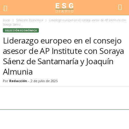
Inicio
Selección Económica
Liderazgo europeo en el consejo asesor de AP Institute con
Soraya Sáenz...
SELECCIÓN ECONÓMICA
Liderazgo europeo en el consejo
asesor de AP Institute con Soraya
Sáenz de Santamaría y Joaquín
Almunia
Por
Redacción
-
2 de julio de 2025