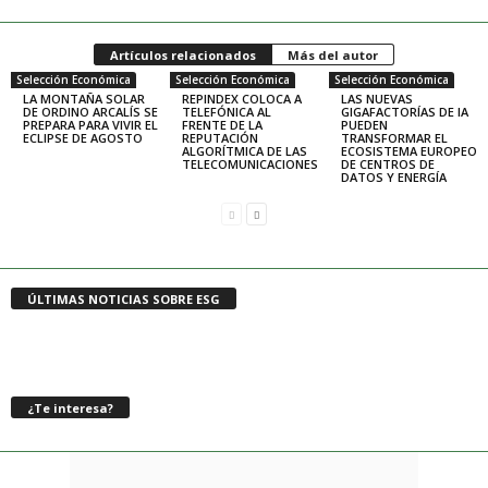
Artículos relacionados
Más del autor
Selección Económica
Selección Económica
Selección Económica
LA MONTAÑA SOLAR
REPINDEX COLOCA A
LAS NUEVAS
DE ORDINO ARCALÍS SE
TELEFÓNICA AL
GIGAFACTORÍAS DE IA
PREPARA PARA VIVIR EL
FRENTE DE LA
PUEDEN
ECLIPSE DE AGOSTO
REPUTACIÓN
TRANSFORMAR EL
ALGORÍTMICA DE LAS
ECOSISTEMA EUROPEO
TELECOMUNICACIONES
DE CENTROS DE
DATOS Y ENERGÍA
ÚLTIMAS NOTICIAS SOBRE ESG
¿Te interesa?