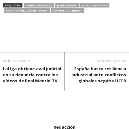
ETIQUETAS
DANIEL INNERARITY
JOAN NAVARRO
JOAQUÍN ALMUNIA
SORAYA SÁENZ DE SANTAMARÍA
UNIVERSIDAD NEBRIJA
Artículo anterior
Artículo siguiente
LaLiga obtiene aval judicial
España busca resiliencia
en su denuncia contra los
industrial ante conflictos
vídeos de Real Madrid TV
globales según el ICER
Redacción