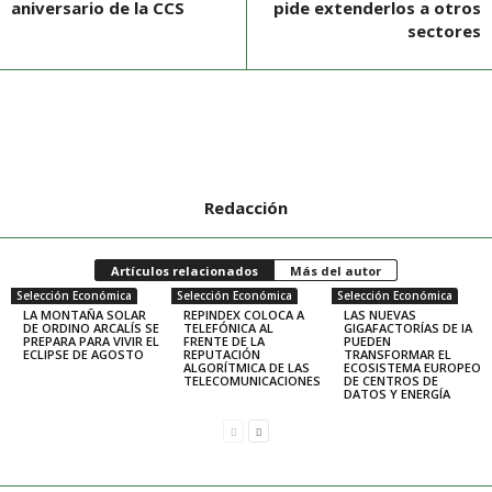
aniversario de la CCS
pide extenderlos a otros
sectores
Redacción
Artículos relacionados
Más del autor
Selección Económica
Selección Económica
Selección Económica
LA MONTAÑA SOLAR
REPINDEX COLOCA A
LAS NUEVAS
DE ORDINO ARCALÍS SE
TELEFÓNICA AL
GIGAFACTORÍAS DE IA
PREPARA PARA VIVIR EL
FRENTE DE LA
PUEDEN
ECLIPSE DE AGOSTO
REPUTACIÓN
TRANSFORMAR EL
ALGORÍTMICA DE LAS
ECOSISTEMA EUROPEO
TELECOMUNICACIONES
DE CENTROS DE
DATOS Y ENERGÍA