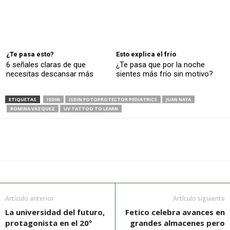
¿Te pasa esto?
Esto explica el frío
6 señales claras de que
¿Te pasa que por la noche
necesitas descansar más
sientes más frío sin motivo?
ETIQUETAS
ISDIN
ISDIN FOTOPROTECTOR PEDIATRICS
JUAN NAYA
ROMINA VÁZQUEZ
UV TATTOO TO LEARN
Artículo anterior
Artículo siguiente
La universidad del futuro,
Fetico celebra avances en
protagonista en el 20º
grandes almacenes pero