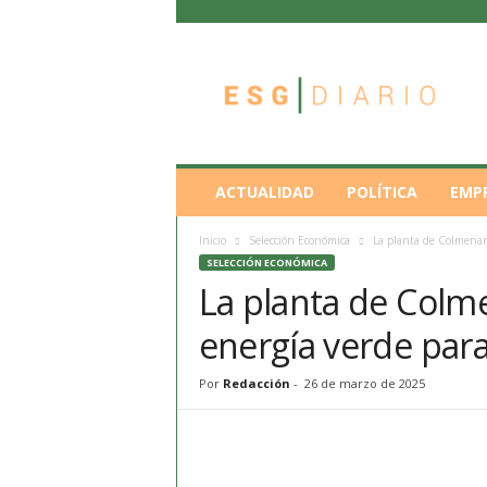
E
S
G
D
i
a
r
ACTUALIDAD
POLÍTICA
EMP
i
o
Inicio
Selección Económica
La planta de Colmenar 
SELECCIÓN ECONÓMICA
La planta de Colm
energía verde par
Por
Redacción
-
26 de marzo de 2025