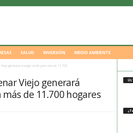
RESAS
SALUD
INVERSIÓN
MEDIO AMBIENTE
Viejo generará energía verde para más de 11.700...
enar Viejo generará
ÚL
a más de 11.700 hogares
¿Te