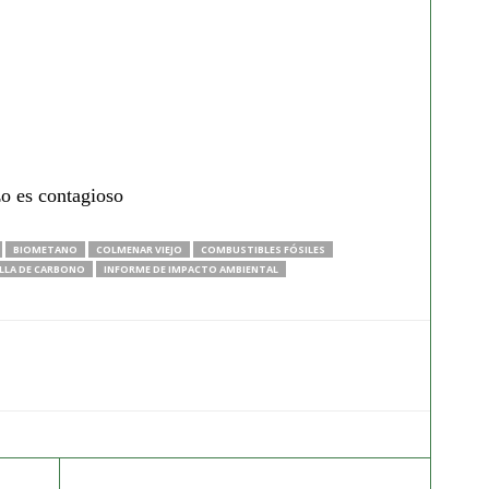
zo es contagioso
BIOMETANO
COLMENAR VIEJO
COMBUSTIBLES FÓSILES
LLA DE CARBONO
INFORME DE IMPACTO AMBIENTAL