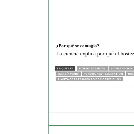
¿Por qué se contagia?
La ciencia explica por qué el boste
ETIQUETAS
BIOFERTILIZANTES
BIOFILTRACIÓN
ENERGÍA VERDE
FONDOS NEXT GENERATION
HUE
PLANTA DE TRATAMIENTO DE BIORRESIDUOS