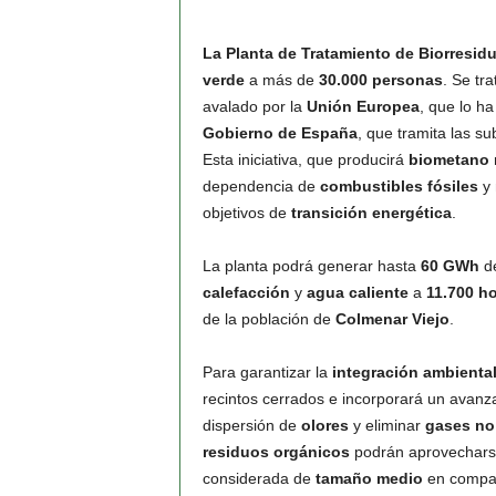
La Planta de Tratamiento de Biorresid
verde
a más de
30.000 personas
. Se tr
avalado por la
Unión Europea
, que lo h
Gobierno de España
, que tramita las s
Esta iniciativa, que producirá
biometano
m
dependencia de
combustibles fósiles
y 
objetivos de
transición energética
.
La planta podrá generar hasta
60 GWh
d
calefacción
y
agua caliente
a
11.700 h
de la población de
Colmenar Viejo
.
Para garantizar la
integración ambienta
recintos cerrados e incorporará un avan
dispersión de
olores
y eliminar
gases no
residuos orgánicos
podrán aprovechar
considerada de
tamaño medio
en compar