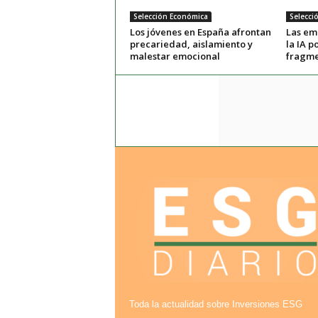
Selección Económica
Selecci
Los jóvenes en España afrontan
Las em
precariedad, aislamiento y
la IA 
malestar emocional
fragm
Toda la actualidad sobre Inversiones ESG