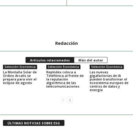
Redacción
Artículos relacionados
Más del autor
Selección Económica
Selección Económica
Selección Económica
La Montaña Solar de
RepIndex coloca a
Las nuevas
Ordino Arcalís se
Telefónica al frente de
gigafactorías de IA
prepara para vivir el
la reputación
pueden transformar el
eclipse de agosto
algorítmica de las
ecosistema europeo de
telecomunicaciones
centros de datos y
energía
ÚLTIMAS NOTICIAS SOBRE ESG