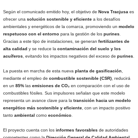
Según el comunicado emitido hoy, el objetivo de
Nova Tracjusa
es
ofrecer una
solución sostenible y eficiente
a los desafíos
ambientales y energéticos de la comarca, promoviendo un
modelo
respetuoso con el entorno
para la gestión de los
purines
.
Gracias a este tipo de instalaciones, se generan
fertilizantes de
alta calidad
y se reduce la
contaminación del suelo y los
acuíferos
, evitando los impactos negativos del exceso de
purines
.
La puesta en marcha de esta nueva
planta de gasificación
,
mediante el empleo de
combustible sostenible (CSR)
, reducirá
en un
85%
las
emisiones de CO₂
en comparación con el uso de
combustibles fósiles. Sus impulsores señalan que este modelo
representa un avance clave para la
transición hacia un modelo
energético más sostenible y eficiente
, con un impacto positivo
tanto
ambiental
como
económico
.
El proyecto cuenta con los
informes favorables
de autoridades
competentes como la
Dirección General de Calidad Ambiental
,