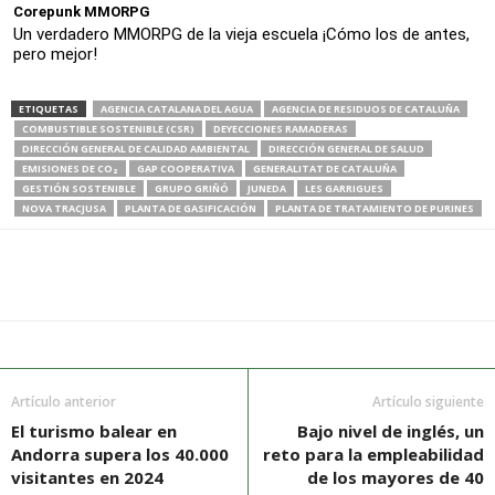
Corepunk MMORPG
Un verdadero MMORPG de la vieja escuela ¡Cómo los de antes,
pero mejor!
ETIQUETAS
AGENCIA CATALANA DEL AGUA
AGENCIA DE RESIDUOS DE CATALUÑA
COMBUSTIBLE SOSTENIBLE (CSR)
DEYECCIONES RAMADERAS
DIRECCIÓN GENERAL DE CALIDAD AMBIENTAL
DIRECCIÓN GENERAL DE SALUD
EMISIONES DE CO₂
GAP COOPERATIVA
GENERALITAT DE CATALUÑA
GESTIÓN SOSTENIBLE
GRUPO GRIÑÓ
JUNEDA
LES GARRIGUES
NOVA TRACJUSA
PLANTA DE GASIFICACIÓN
PLANTA DE TRATAMIENTO DE PURINES
Artículo anterior
Artículo siguiente
El turismo balear en
Bajo nivel de inglés, un
Andorra supera los 40.000
reto para la empleabilidad
visitantes en 2024
de los mayores de 40