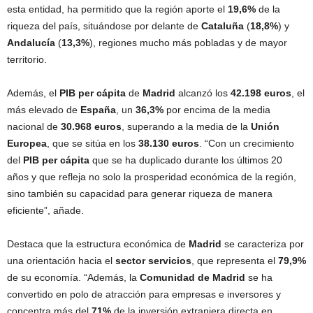
esta entidad, ha permitido que la región aporte el
19,6%
de la
riqueza del país, situándose por delante de
Cataluña
(
18,8%
) y
Andalucía
(
13,3%
), regiones mucho más pobladas y de mayor
territorio.
Además, el
PIB per cápita
de
Madrid
alcanzó los
42.198 euros
, el
más elevado de
España
, un
36,3%
por encima de la media
nacional de
30.968 euros
, superando a la media de la
Unión
Europea
, que se sitúa en los
38.130 euros
. “Con un crecimiento
del
PIB per cápita
que se ha duplicado durante los últimos 20
años y que refleja no solo la prosperidad económica de la región,
sino también su capacidad para generar riqueza de manera
eficiente”, añade.
Destaca que la estructura económica de
Madrid
se caracteriza por
una orientación hacia el
sector servicios
, que representa el
79,9%
de su economía. “Además, la
Comunidad de Madrid
se ha
convertido en polo de atracción para empresas e inversores y
concentra más del
71%
de la inversión extranjera directa en