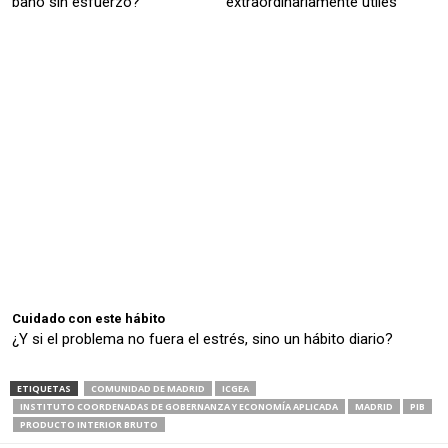
baño sin esfuerzo?
extraordinariamente útiles
Cuidado con este hábito
¿Y si el problema no fuera el estrés, sino un hábito diario?
ETIQUETAS
COMUNIDAD DE MADRID
ICGEA
INSTITUTO COORDENADAS DE GOBERNANZA Y ECONOMÍA APLICADA
MADRID
PIB
PRODUCTO INTERIOR BRUTO