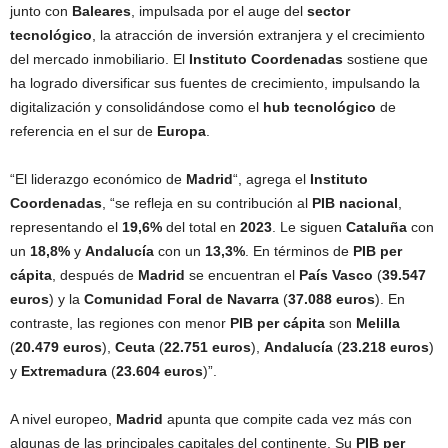
junto con
Baleares
, impulsada por el auge del
sector
tecnológico
, la atracción de inversión extranjera y el crecimiento
del mercado inmobiliario. El
Instituto Coordenadas
sostiene que
ha logrado diversificar sus fuentes de crecimiento, impulsando la
digitalización y consolidándose como el
hub tecnológico
de
referencia en el sur de
Europa
.
“El liderazgo económico de
Madrid
“, agrega el
Instituto
Coordenadas
, “se refleja en su contribución al
PIB nacional
,
representando el
19,6%
del total en
2023
. Le siguen
Cataluña
con
un
18,8%
y
Andalucía
con un
13,3%
. En términos de
PIB per
cápita
, después de
Madrid
se encuentran el
País Vasco
(
39.547
euros
) y la
Comunidad Foral de Navarra
(
37.088 euros
). En
contraste, las regiones con menor
PIB per cápita
son
Melilla
(
20.479 euros
),
Ceuta
(
22.751 euros
),
Andalucía
(
23.218 euros
)
y
Extremadura
(
23.604 euros
)”.
A nivel europeo,
Madrid
apunta que compite cada vez más con
algunas de las principales capitales del continente. Su
PIB per