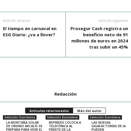
Artículo anterior
Artículo siguiente
El tiempo en carnaval en
Prosegur Cash registra un
ESG Diario: ¿va a llover?
beneficio neto de 91
millones de euros en 2024
tras subir un 45%
Redacción
Artículos relacionados
Más del autor
Selección Económica
Selección Económica
Selección Económica
LA MONTAÑA SOLAR
REPINDEX COLOCA A
LAS NUEVAS
DE ORDINO ARCALÍS SE
TELEFÓNICA AL
GIGAFACTORÍAS DE IA
PREPARA PARA VIVIR EL
FRENTE DE LA
PUEDEN