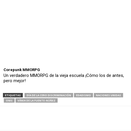
Corepunk MMORPG
Un verdadero MMORPG de la vieja escuela ¡Cómo los de antes,
pero mejor!
ETIQUETAS
DÍA DE LA CERO DISCRIMINACIÓN
EDADISMO
NACIONES UNIDAS
OMS
VÂNIA DE LA FUENTE-NÚÑEZ