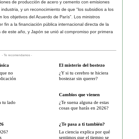
iciones de producción de acero y cemento con emisiones
industria, y un reconocimiento de que “los subsidios a los
 los objetivos del Acuerdo de París”. Los ministros
fin a la financiación pública internacional directa de la
es de este año, y Japón se unió al compromiso por primera
- Te recomendamos -
sica
El misterio del bostezo
 que no
¿Y si tu cerebro te hiciera
plicación
bostezar sin querer?
Cambios que vienen
a tu lado
¿Te suena alguna de estas
cosas que harás en 2026?
26
¿Te pasa a ti también?
026?
La ciencia explica por qué
s
sentimos que el tiempo se