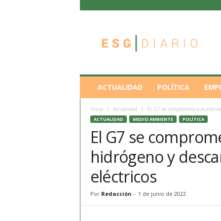
E
S
G
D
i
a
r
ACTUALIDAD
POLÍTICA
EMP
i
o
Inicio
Actualidad
El G7 se compromete a aumentar 
ACTUALIDAD
MEDIO AMBIENTE
POLÍTICA
El G7 se comprome
hidrógeno y descar
eléctricos
Por
Redacción
-
1 de junio de 2022