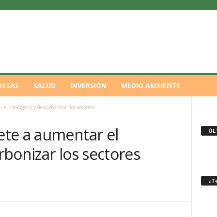
RESAS
SALUD
INVERSIÓN
MEDIO AMBIENTE
el hidrógeno y descarbonizar los sectores...
te a aumentar el
ÚL
bonizar los sectores
¿Te