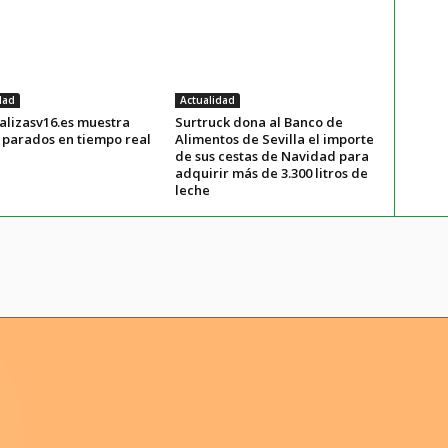
dad
Actualidad
lizasv16.es muestra
Surtruck dona al Banco de
 parados en tiempo real
Alimentos de Sevilla el importe
de sus cestas de Navidad para
adquirir más de 3.300 litros de
leche