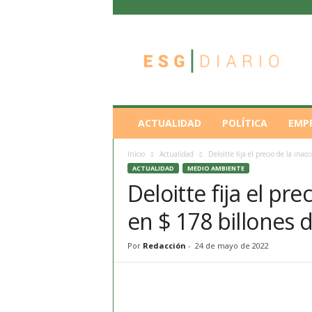
E
S
G
D
i
a
r
ACTUALIDAD
POLÍTICA
EMP
i
o
Inicio
Actualidad
Deloitte fija el precio de la inac
ACTUALIDAD
MEDIO AMBIENTE
Deloitte fija el pre
en $ 178 billones 
Por
Redacción
-
24 de mayo de 2022