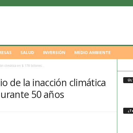
RESAS
SALUD
INVERSIÓN
MEDIO AMBIENTE
ción climática en $ 178 billones...
cio de la inacción climática
ÚL
durante 50 años
¿Te