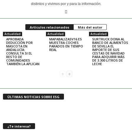
distintos y vivimos por y para la información.
Artículos relacionados
Más del autor
Actualidad
Actualidad
Actualidad
APROBADA
MAPABALIZASV16.ES
SURTRUCK DONA AL
DEDUCCIÓN POR
MUESTRA COCHES
BANCO DE ALIMENTOS
MASCOTA EN
PARADOS EN TIEMPO
DE SEVILLA EL
ANDALUCÍA:
REAL
IMPORTE DE SUS
CONSULTA SI EL
CESTAS DE NAVIDAD
RESTO DE
PARA ADQUIRIR MÁS
COMUNIDADES
DE 3.300 LITROS DE
TAMBIÉN LA APLICAN
LECHE
ÚLTIMAS NOTICIAS SOBRE ESG
¿Te interesa?