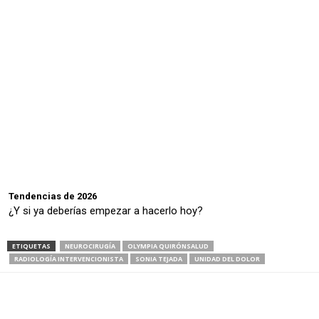
Tendencias de 2026
¿Y si ya deberías empezar a hacerlo hoy?
ETIQUETAS
NEUROCIRUGÍA
OLYMPIA QUIRÓNSALUD
RADIOLOGÍA INTERVENCIONISTA
SONIA TEJADA
UNIDAD DEL DOLOR