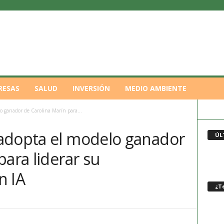
RESAS
SALUD
INVERSIÓN
MEDIO AMBIENTE
o ganador de Carolina Marín para...
adopta el modelo ganador
ÚL
para liderar su
n IA
¿Te