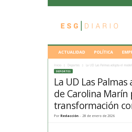
E
S
G
D
i
a
r
ACTUALIDAD
POLÍTICA
EMP
i
o
Inicio
Deportes
La UD Las Palmas adopta el model
DEPORTES
La UD Las Palmas 
de Carolina Marín 
transformación co
Por
Redacción
-
28 de enero de 2026