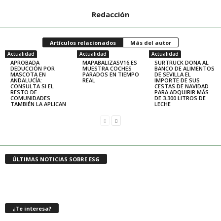
Redacción
Artículos relacionados
Más del autor
Actualidad
Actualidad
Actualidad
APROBADA
MAPABALIZASV16.ES
SURTRUCK DONA AL
DEDUCCIÓN POR
MUESTRA COCHES
BANCO DE ALIMENTOS
MASCOTA EN
PARADOS EN TIEMPO
DE SEVILLA EL
ANDALUCÍA:
REAL
IMPORTE DE SUS
CONSULTA SI EL
CESTAS DE NAVIDAD
RESTO DE
PARA ADQUIRIR MÁS
COMUNIDADES
DE 3.300 LITROS DE
TAMBIÉN LA APLICAN
LECHE
ÚLTIMAS NOTICIAS SOBRE ESG
¿Te interesa?