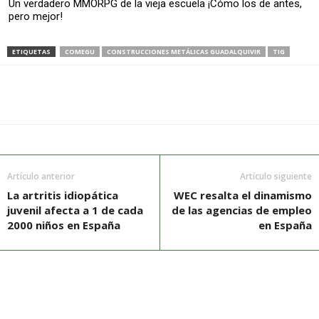
Un verdadero MMORPG de la vieja escuela ¡Cómo los de antes,
pero mejor!
ETIQUETAS
COMEGU
CONSTRUCCIONES METÁLICAS GUADALQUIVIR
TIG
Artículo anterior
Artículo siguiente
La artritis idiopática
WEC resalta el dinamismo
juvenil afecta a 1 de cada
de las agencias de empleo
2000 niños en España
en España