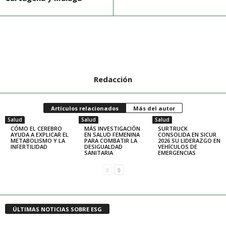
Redacción
Artículos relacionados
Más del autor
Salud
Salud
Salud
CÓMO EL CEREBRO
MÁS INVESTIGACIÓN
SURTRUCK
AYUDA A EXPLICAR EL
EN SALUD FEMENINA
CONSOLIDA EN SICUR
METABOLISMO Y LA
PARA COMBATIR LA
2026 SU LIDERAZGO EN
INFERTILIDAD
DESIGUALDAD
VEHÍCULOS DE
SANITARIA
EMERGENCIAS
ÚLTIMAS NOTICIAS SOBRE ESG