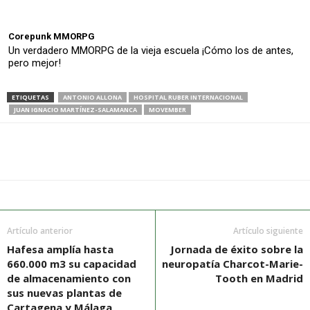
Corepunk MMORPG
Un verdadero MMORPG de la vieja escuela ¡Cómo los de antes,
pero mejor!
ETIQUETAS
ANTONIO ALLONA
HOSPITAL RUBER INTERNACIONAL
JUAN IGNACIO MARTÍNEZ-SALAMANCA
MOVEMBER
Artículo anterior
Artículo siguiente
Hafesa amplía hasta
Jornada de éxito sobre la
660.000 m3 su capacidad
neuropatía Charcot-Marie-
de almacenamiento con
Tooth en Madrid
sus nuevas plantas de
Cartagena y Málaga