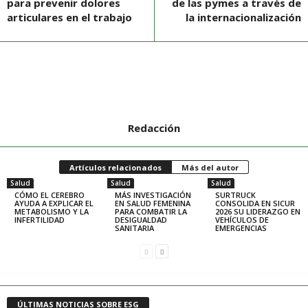
para prevenir dolores
de las pymes a través de
articulares en el trabajo
la internacionalización
Redacción
Artículos relacionados
Más del autor
Salud
Salud
Salud
CÓMO EL CEREBRO
MÁS INVESTIGACIÓN
SURTRUCK
AYUDA A EXPLICAR EL
EN SALUD FEMENINA
CONSOLIDA EN SICUR
METABOLISMO Y LA
PARA COMBATIR LA
2026 SU LIDERAZGO EN
INFERTILIDAD
DESIGUALDAD
VEHÍCULOS DE
SANITARIA
EMERGENCIAS
ÚLTIMAS NOTICIAS SOBRE ESG