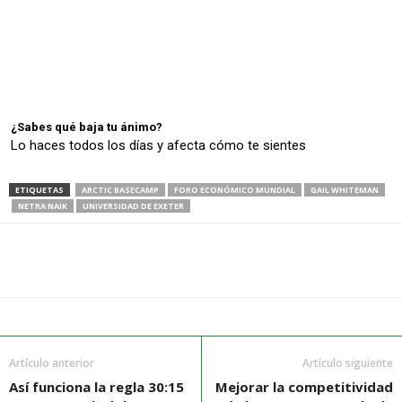
¿Sabes qué baja tu ánimo?
Lo haces todos los días y afecta cómo te sientes
ETIQUETAS
ARCTIC BASECAMP
FORO ECONÓMICO MUNDIAL
GAIL WHITEMAN
NETRA NAIK
UNIVERSIDAD DE EXETER
Artículo anterior
Artículo siguiente
Así funciona la regla 30:15
Mejorar la competitividad