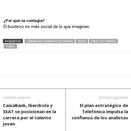
¿Por qué se contagia?
El bostezo es más social de lo que imaginas
ETIQUETAS
CÁMARA DE COMERCIO DE ESPAÑA
FEDER
PYME SOSTENIBLE
PYMES
Artículo anterior
Artículo siguiente
CaixaBank, Iberdrola y
El plan estratégico de
SEAT se posicionan en la
Telefónica impulsa la
carrera por el talento
confianza de los analistas
joven