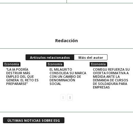
Redacción
Artículos relacionados
Más del autor
Economía
Economía
Economía
“LA IA PODRÍA
EL MILAGRITO
COMEGU REFUERZA SU
DESTRUIR MÁS
CONSOLIDA SU MARCA
OFERTA FORMATIVA A
EMPLEO DEL QUE
CON UN CAMBIO DE
MEDIDA ANTE LA
GENERA: EL RETO ES
DENOMINACIÓN
DEMANDA DE CURSOS
PREPARARSE”
SOCIAL
DE SOLDADURA PARA
EMPRESAS
ÚLTIMAS NOTICIAS SOBRE ESG