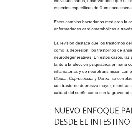
individuos sanos, observándose que el in
especies específicas de Ruminococcacea
Estos cambios bacterianos mediaron la aso
enfermedades cardiometabólicas a través d
La revisión destaca que los trastornos d
como la depresión, los trastornos de ansi
neurodegenerativas. En estos casos, las al
tanto a la afección psiquiátrica primaria
inflamatorias y de neurotransmisión comp
Blautia
,
Coprococcus
y
Dorea
, se correla
con trastorno depresivo mayor, mientras
calidad del sueño como con la gravedad d
NUEVO ENFOQUE PAR
DESDE EL INTESTINO