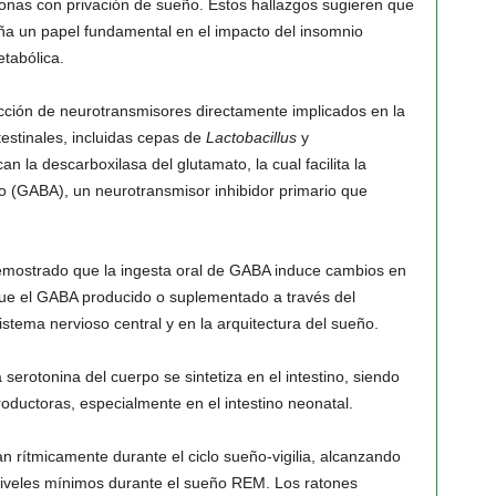
nas con privación de sueño. Estos hallazgos sugieren que
eña un papel fundamental en el impacto del insomnio
etabólica.
ucción de neurotransmisores directamente implicados en la
testinales, incluidas cepas de
Lactobacillus
y
n la descarboxilasa del glutamato, la cual facilita la
 (GABA), un neurotransmisor inhibidor primario que
demostrado que la ingesta oral de GABA induce cambios en
 que el GABA producido o suplementado a través del
 sistema nervioso central y en la arquitectura del sueño.
serotonina del cuerpo se sintetiza en el intestino, siendo
productoras, especialmente en el intestino neonatal.
n rítmicamente durante el ciclo sueño-vigilia, alcanzando
 niveles mínimos durante el sueño REM. Los ratones