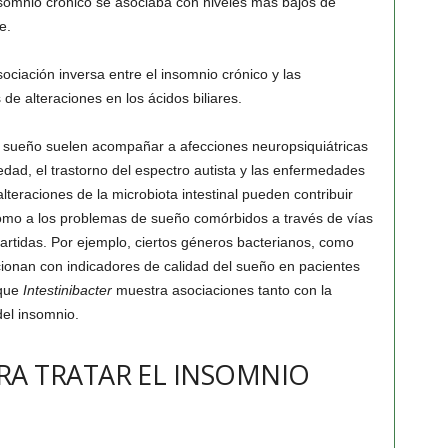
somnio crónico se asociaba con niveles más bajos de
e.
ciación inversa entre el insomnio crónico y las
e alteraciones en los ácidos biliares.
el sueño suelen acompañar a afecciones neuropsiquiátricas
edad, el trastorno del espectro autista y las enfermedades
teraciones de la microbiota intestinal pueden contribuir
 como a los problemas de sueño comórbidos a través de vías
artidas. Por ejemplo, ciertos géneros bacterianos, como
cionan con indicadores de calidad del sueño en pacientes
 que
Intestinibacter
muestra asociaciones tanto con la
el insomnio.
A TRATAR EL INSOMNIO