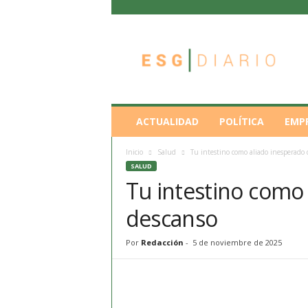
E
S
G
D
i
a
r
ACTUALIDAD
POLÍTICA
EMP
i
o
Inicio
Salud
Tu intestino como aliado inesperado 
SALUD
Tu intestino como 
descanso
Por
Redacción
-
5 de noviembre de 2025