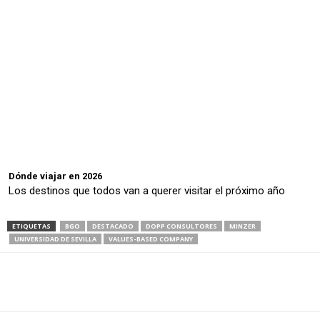
Dónde viajar en 2026
Los destinos que todos van a querer visitar el próximo año
ETIQUETAS
BGO
DESTACADO
DOPP CONSULTORES
MINZER
UNIVERSIDAD DE SEVILLA
VALUES-BASED COMPANY