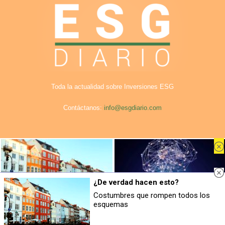
Toda la actualidad sobre Inversiones ESG
Contáctanos:
info@esgdiario.com
Aviso Legal
Privacidad
Cookies
Publicidad en ESG Diario
Nosotros
¿De verdad hacen esto?
© COPYRIGHT. Todos los derechos reservados ESG DIario.
Costumbres que rompen todos los
esquemas
¿De verdad hacen esto?
No eran tan locas
Costumbres que rompen todos los
¿Te afecta más de lo que crees? Mira
esquemas
esto