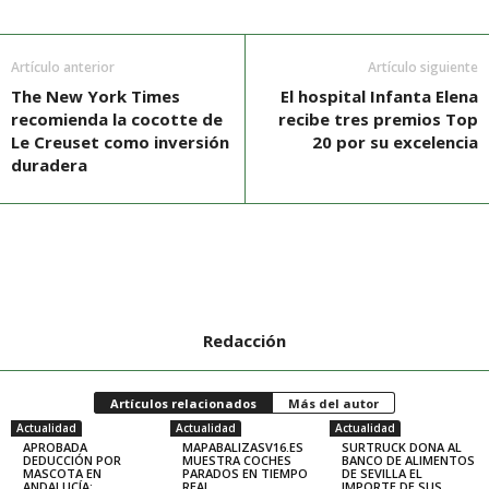
Artículo anterior
Artículo siguiente
The New York Times
El hospital Infanta Elena
recomienda la cocotte de
recibe tres premios Top
Le Creuset como inversión
20 por su excelencia
duradera
Redacción
Artículos relacionados
Más del autor
Actualidad
Actualidad
Actualidad
APROBADA
MAPABALIZASV16.ES
SURTRUCK DONA AL
DEDUCCIÓN POR
MUESTRA COCHES
BANCO DE ALIMENTOS
MASCOTA EN
PARADOS EN TIEMPO
DE SEVILLA EL
ANDALUCÍA:
REAL
IMPORTE DE SUS