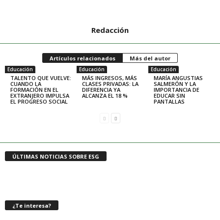
Redacción
Artículos relacionados
Más del autor
Educación
Educación
Educación
TALENTO QUE VUELVE:
MÁS INGRESOS, MÁS
MARÍA ANGUSTIAS
CUANDO LA
CLASES PRIVADAS: LA
SALMERÓN Y LA
FORMACIÓN EN EL
DIFERENCIA YA
IMPORTANCIA DE
EXTRANJERO IMPULSA
ALCANZA EL 18 %
EDUCAR SIN
EL PROGRESO SOCIAL
PANTALLAS
ÚLTIMAS NOTICIAS SOBRE ESG
¿Te interesa?