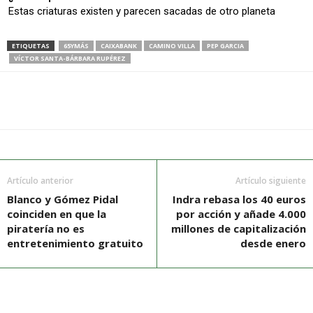
Estas criaturas existen y parecen sacadas de otro planeta
ETIQUETAS
65YMÁS
CAIXABANK
CAMINO VILLA
PEP GARCIA
VÍCTOR SANTA-BÁRBARA RUPÉREZ
Artículo anterior
Artículo siguiente
Blanco y Gómez Pidal
Indra rebasa los 40 euros
coinciden en que la
por acción y añade 4.000
piratería no es
millones de capitalización
entretenimiento gratuito
desde enero