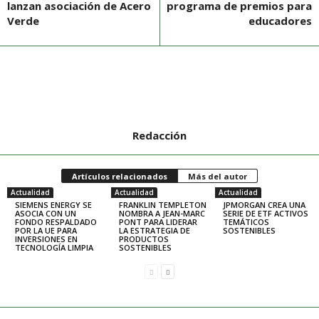
lanzan asociación de Acero
programa de premios para
Verde
educadores
Redacción
Artículos relacionados
Más del autor
Actualidad
Actualidad
Actualidad
SIEMENS ENERGY SE
FRANKLIN TEMPLETON
JPMORGAN CREA UNA
ASOCIA CON UN
NOMBRA A JEAN-MARC
SERIE DE ETF ACTIVOS
FONDO RESPALDADO
PONT PARA LIDERAR
TEMÁTICOS
POR LA UE PARA
LA ESTRATEGIA DE
SOSTENIBLES
INVERSIONES EN
PRODUCTOS
TECNOLOGÍA LIMPIA
SOSTENIBLES